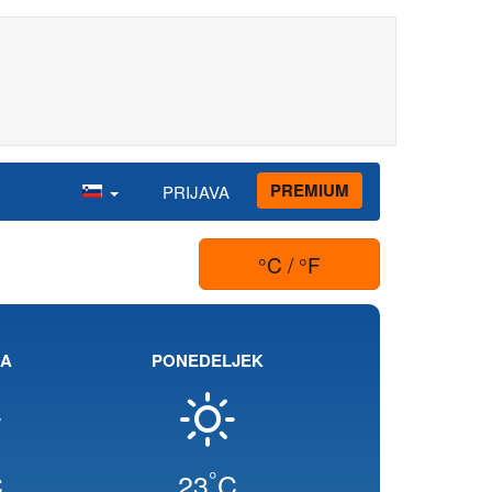
PREMIUM
PRIJAVA
°C / °F
JA
PONEDELJEK
°
C
23
C