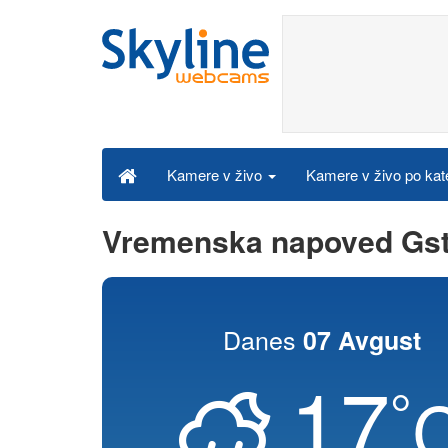
Kamere v živo po kat
Kamere v živo
Vremenska napoved Gs
Danes
07 Avgust
17
°