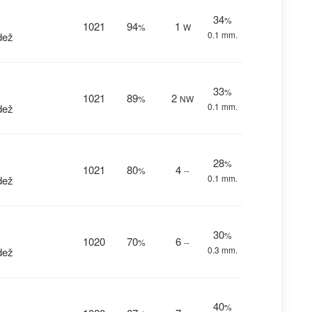
34
%
1021
94
1
%
W
0.1 mm.
dež
33
%
1021
89
2
%
NW
0.1 mm.
dež
28
%
1021
80
4
%
--
0.1 mm.
dež
30
%
1020
70
6
%
--
0.3 mm.
dež
40
%