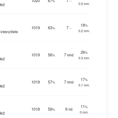
1020
67
7
%
--
0.5 mm.
dež
18
%
1019
63
7
%
--
0.2 mm.
ntenzitete
26
%
1019
56
7
%
NNE
0.3 mm.
dež
17
%
1019
57
7
%
NNE
0.1 mm.
dež
11
%
1018
59
6
%
NE
0 mm.
dež