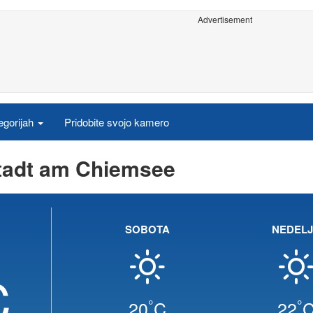
Advertisement
egorijah
Pridobite svojo kamero
tadt am Chiemsee
SOBOTA
NEDEL
C
°
°
20
C
22