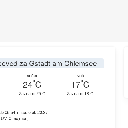
poved za Gstadt am Chiemsee
Večer
Noč
°
°
24
C
17
C
°
°
Zaznano 25
C
Zaznano 18
C
b 05:54 in zašlo ob 20:37
 UV: 0 (najmanj)