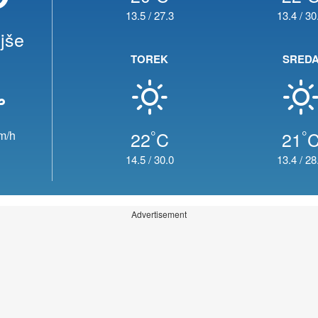
13.5
/
27.3
13.4
/
30
jše
TOREK
SRED
°
°
22
C
21
m/h
14.5
/
30.0
13.4
/
28
Advertisement