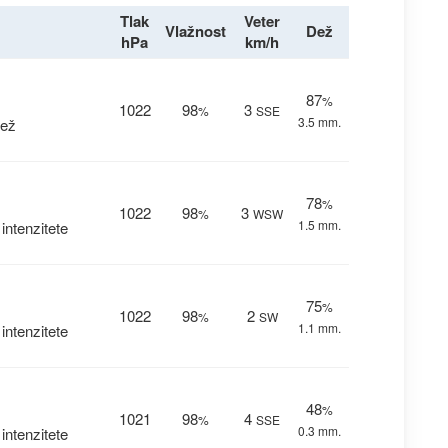
Tlak
Veter
Vlažnost
Dež
hPa
km/h
87
%
1022
98
3
%
SSE
3.5 mm.
dež
78
%
1022
98
3
%
WSW
1.5 mm.
ntenzitete
75
%
1022
98
2
%
SW
1.1 mm.
ntenzitete
48
%
1021
98
4
%
SSE
0.3 mm.
ntenzitete