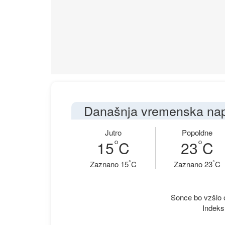
Današnja vremenska na
Jutro
Popoldne
°
°
15
C
23
C
°
°
Zaznano 15
C
Zaznano 23
C
Sonce bo vzšlo o
Indeks