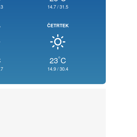
.3
14.7
/
31.5
A
ČETRTEK
°
C
23
C
.7
14.9
/
30.4