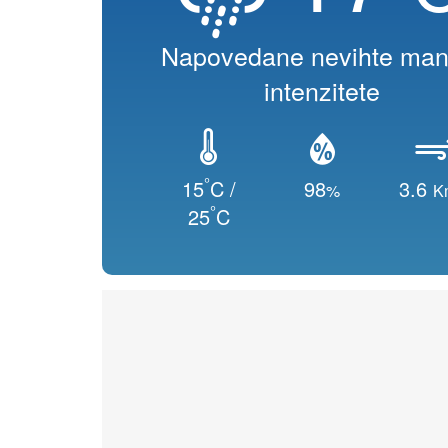
Napovedane nevihte man
intenzitete
°
15
C /
98
3.6
%
K
°
25
C