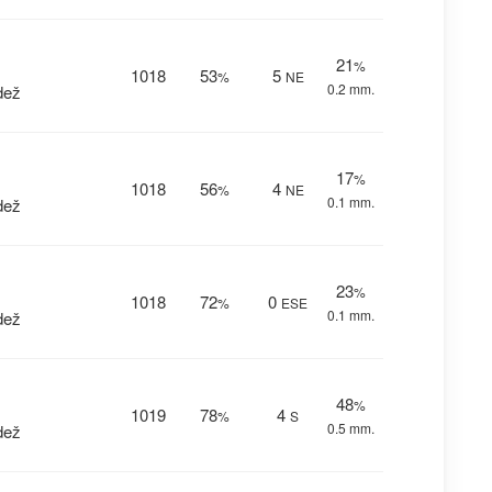
21
%
1018
53
5
%
NE
0.2 mm.
dež
17
%
1018
56
4
%
NE
0.1 mm.
dež
23
%
1018
72
0
%
ESE
0.1 mm.
dež
48
%
1019
78
4
%
S
0.5 mm.
dež