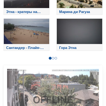
Этна - кратеры на
Марина ди Рагуза
вершине
Сантандер - Плайя-
Гора Этна
дель-Сардинеро
OFFLINE