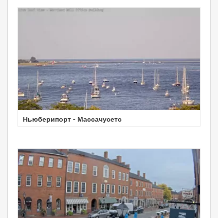
Ньюберипорт - Массачусетс