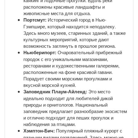
каякинг и лодочные прогулки. Вдоль реки
расположены красивые ландшафты и
живописные места для отдыха.
Портсмут:
Исторический город в Нью-
Гэмпшире, который находится неподалеку.
Здесь много музеев, старинных зданий, а также
культурных мероприятий, которые дают
возможность заглянуть в прошлое региона.
Ньюберипорт:
Очаровательный прибрежный
городок с его уникальными магазинами,
ресторанами и художественными галереями,
расположенные на фоне красивой гавани.
Порадует своими морскими прогулками и
вкусной морской кухней.
Заповедник Плаум-Айленд:
Это место
идеально подходит для любителей дикой
природы и орнитологов. Национальный
заповедник предлагает разнообразие экосистем
и отлично подходит для пеших прогулок и
наблюдения за птицами.
Хэмптон-Бич:
Популярный пляжный курорт с
разными видами развлечений. Здесь можно не