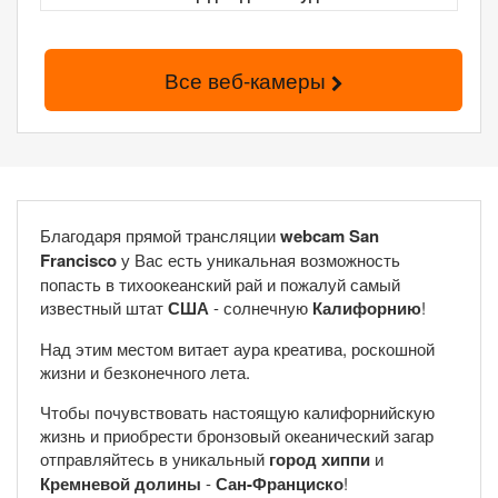
Все веб-камеры
Благодаря прямой трансляции
webcam San
Francisco
у Вас есть уникальная возможность
попасть в тихоокеанский рай и пожалуй самый
известный штат
США
- солнечную
Калифорнию
!
Над этим местом витает аура креатива, роскошной
жизни и безконечного лета.
Чтобы почувствовать настоящую калифорнийскую
жизнь и приобрести бронзовый океанический загар
отправляйтесь в уникальный
город хиппи
и
Кремневой долины
-
Сан-Франциско
!