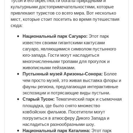
Тусон и его окрестности богаты природными и
культурными достопримечательностями, которые
привлекают туристов со всего мира. Вот несколько
мест, которые стоит посетить во время путешествия
сюда:
Национальный парк Сагуаро:
Этот парк
известен своими гигантскими кактусами
сагуаро, являющимися символом пустынного
юго-запада. Гости могут насладиться
многочисленными тропами для прогулок и
живописными пейзажами.
Пустынный музей Аризоны-Сонора:
Более
чем просто музей, это живая выставка флоры и
фауны региона, предлагающая интерактивные
экспозиции и потрясающие виды пустыни.
Старый Тусон:
Тематический парк и съемочная
площадка, где было снято множество
ковбойских фильмов. Посетители могут
погрузиться в атмосферу Дикого Запада и
насладиться разнообразными шоу.
Национальный парк Каталина:
Этот парк