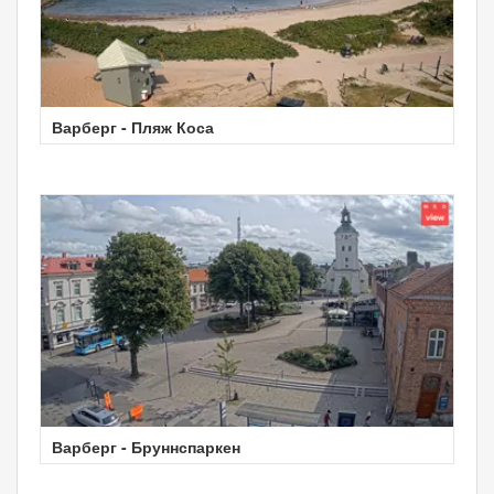
Варберг - Пляж Коса
Варберг - Бруннспаркен