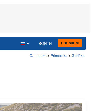
PREMIUM
ВОЙТИ
Словения
Primorska
Goriška