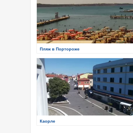
Пляж в Портороже
Каорле