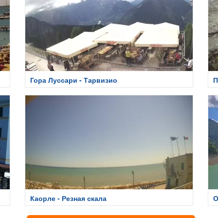
Гора Луссари - Тарвизио
П
Каорле - Резная скала
О