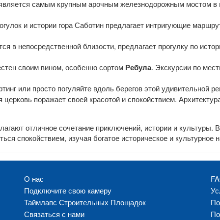
 является самым крупным арочным железнодорожным мостом в м
огулок и истории гора Саботин предлагает интригующие маршру
ится в непосредственной близости, предлагает прогулку по исто
вестен своим вином, особенно сортом
Ребула
. Экскурсии по мес
фтинг или просто погуляйте вдоль берегов этой удивительной р
я церковь поражает своей красотой и спокойствием. Архитектур
длагают отличное сочетание приключений, истории и культуры. 
ться спокойствием, изучая богатое историческое и культурное н
О нас
F
Подключите свою камеру
Ус
Таймлапс Строительных Площадок
По
Связаться с нами
По