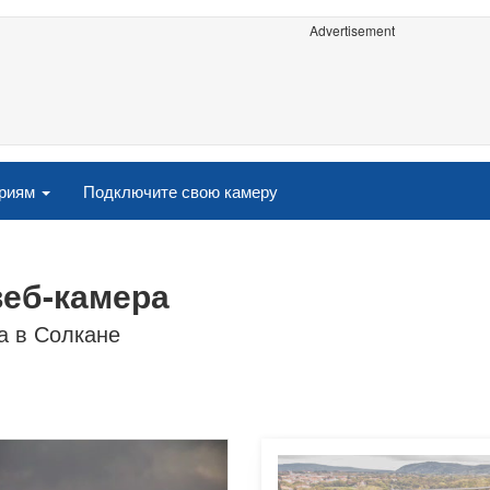
Advertisement
ориям
Подключите свою камеру
веб-камера
а в Солкане