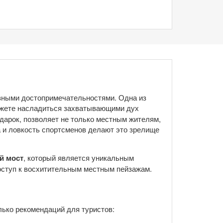
ивными достопримечательностями. Одна из
ожете насладиться захватывающими дух
йдарок, позволяет не только местным жителям,
а и ловкость спортсменов делают это зрелище
й мост
, который является уникальным
оступ к восхитительным местным пейзажам.
лько рекомендаций для туристов: