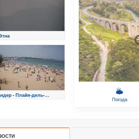
Этна
ндер - Плайя-дель-
Погода
инеро
ЗОСТИ