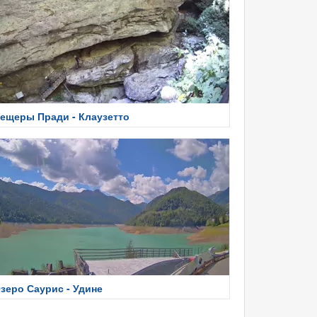
ещеры Пради - Клаузетто
зеро Саурис - Удине