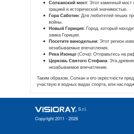
Солканский мост
: Этот каменный мост
грацией и исторической значимостью.
Гора Саботин
: Для любителей пеших пр
войны.
Новый Гориция
: Город, который наход
замка Гориция.
Посетите винодельни
: Этот регион из
незабываемые впечатления.
Река Изонцо
(Соча): Отправьтесь на ра
Церковь Святого Стефана
: Эта древня
незабываемое впечатление.
Таким образом, Солкан и его окрестности пре
участвую в водных видах спорта, или наслади
S.r.l.
Copyright 2011 - 2026