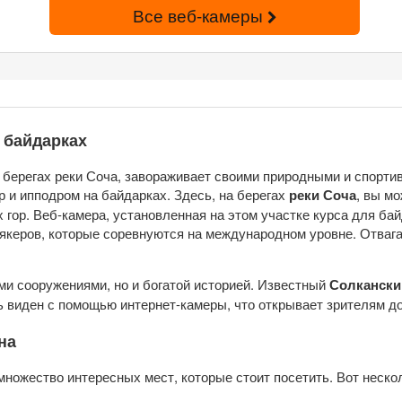
Все веб-камеры
 байдарках
 берегах реки Соча, завораживает своими природными и спорт
 и ипподром на байдарках. Здесь, на берегах
реки Соча
, вы м
гор. Веб-камера, установленная на этом участке курса для ба
аякеров, которые соревнуются на международном уровне. Отваг
ми сооружениями, но и богатой историей. Известный
Солкански
 виден с помощью интернет-камеры, что открывает зрителям д
на
 множество интересных мест, которые стоит посетить. Вот неско