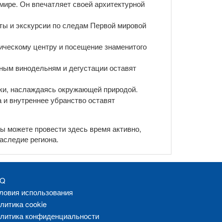
ире. Он впечатляет своей архитектурной
ты и экскурсии по следам Первой мировой
рическому центру и посещение знаменитого
тным винодельням и дегустации оставят
еки, наслаждаясь окружающей природой.
а и внутреннее убранство оставят
Вы можете провести здесь время активно,
аследие региона.
AQ
ловия использования
литика cookie
литика конфиденциальности