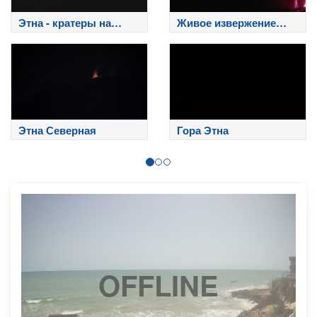
Этна - кратеры на
Живое извержение
вершине
Этны
Этна Северная
Гора Этна
OFFLINE