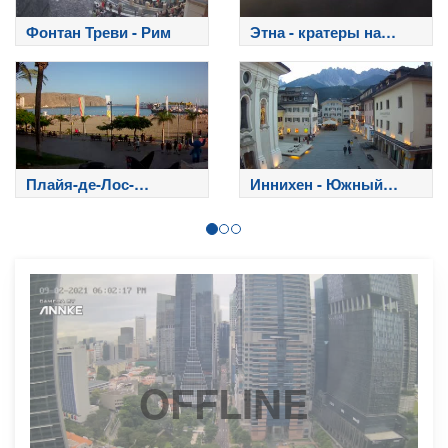
Фонтан Треви - Рим
Этна - кратеры на
вершине
Плайя-де-Лос-
Иннихен - Южный
Кристианос - Тенерифе
Тироль
OFFLINE