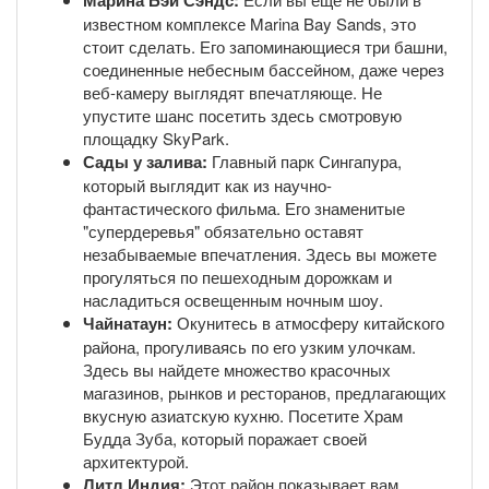
Марина Бэй Сэндс:
известном комплексе Marina Bay Sands, это
стоит сделать. Его запоминающиеся три башни,
соединенные небесным бассейном, даже через
веб-камеру выглядят впечатляюще. Не
упустите шанс посетить здесь смотровую
площадку SkyPark.
Сады у залива:
Главный парк Сингапура,
который выглядит как из научно-
фантастического фильма. Его знаменитые
"супердеревья" обязательно оставят
незабываемые впечатления. Здесь вы можете
прогуляться по пешеходным дорожкам и
насладиться освещенным ночным шоу.
Чайнатаун:
Окунитесь в атмосферу китайского
района, прогуливаясь по его узким улочкам.
Здесь вы найдете множество красочных
магазинов, рынков и ресторанов, предлагающих
вкусную азиатскую кухню. Посетите Храм
Будда Зуба, который поражает своей
архитектурой.
Литл Индия:
Этот район показывает вам