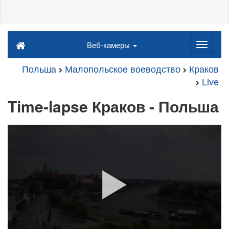
Веб-камеры
Польша
Малопольское воеводство
Краков
Live
Time-lapse Краков - Польша