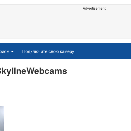
Advertisement
ориям
Подключите свою камеру
SkylineWebcams