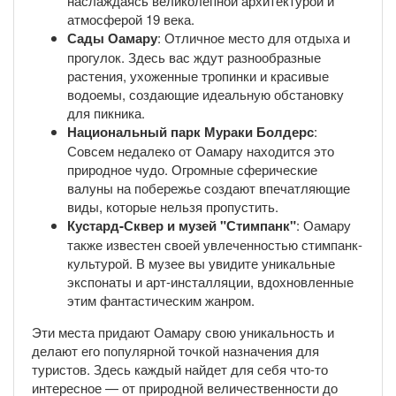
наслаждаясь великолепной архитектурой и
атмосферой 19 века.
Сады Оамару
: Отличное место для отдыха и
прогулок. Здесь вас ждут разнообразные
растения, ухоженные тропинки и красивые
водоемы, создающие идеальную обстановку
для пикника.
Национальный парк Мураки Болдерс
:
Совсем недалеко от Оамару находится это
природное чудо. Огромные сферические
валуны на побережье создают впечатляющие
виды, которые нельзя пропустить.
Кустард-Сквер и музей "Стимпанк"
: Оамару
также известен своей увлеченностью стимпанк-
культурой. В музее вы увидите уникальные
экспонаты и арт-инсталляции, вдохновленные
этим фантастическим жанром.
Эти места придают Оамару свою уникальность и
делают его популярной точкой назначения для
туристов. Здесь каждый найдет для себя что-то
интересное — от природной величественности до