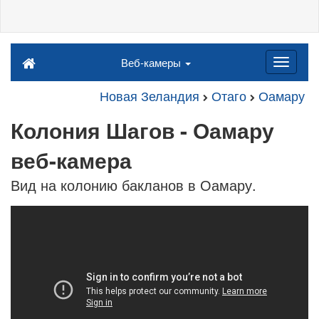
Веб-камеры
Новая Зеландия
Отаго
Оамару
Колония Шагов - Оамару
веб-камера
Вид на колонию бакланов в Оамару.