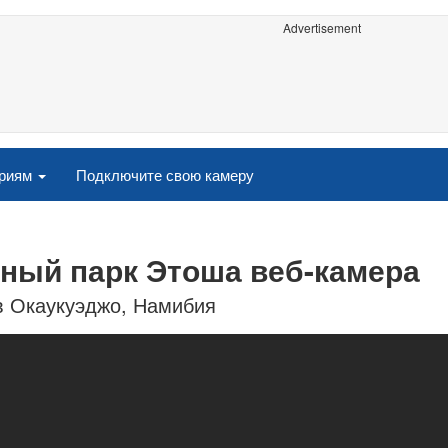
Advertisement
ориям
Подключите свою камеру
ьный парк Этоша веб-камера
в Окаукуэджо, Намибия