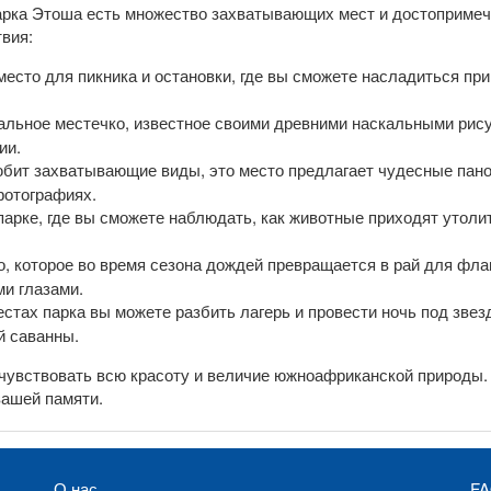
арка Этоша есть множество захватывающих мест и достопримеча
вия:
место для пикника и остановки, где вы сможете насладиться п
кальное местечко, известное своими древними наскальными рис
ии.
 любит захватывающие виды, это место предлагает чудесные пан
фотографиях.
 парке, где вы сможете наблюдать, как животные приходят уто
о, которое во время сезона дождей превращается в рай для фла
ми глазами.
местах парка вы можете разбить лагерь и провести ночь под звез
й саванны.
чувствовать всю красоту и величие южноафриканской природы. 
вашей памяти.
О нас
F