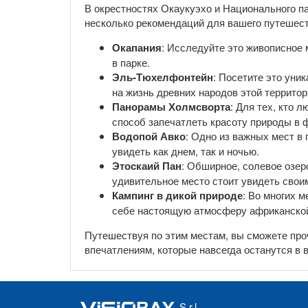
В окрестностях Окаукуэхо и Национального п
несколько рекомендаций для вашего путешест
Окапания
: Исследуйте это живописное 
в парке.
Эль-Тюхелфонтейн
: Посетите это уни
на жизнь древних народов этой территор
Панорамы Холмсворта
: Для тех, кто
способ запечатлеть красоту природы в 
Водопой Авко
: Одно из важных мест в
увидеть как днем, так и ночью.
Этоскаий Пан
: Обширное, солевое озер
удивительное место стоит увидеть свои
Кампинг в дикой природе
: Во многих 
себе настоящую атмосферу африканско
Путешествуя по этим местам, вы сможете про
впечатлениям, которые навсегда останутся в 
S.r.l.