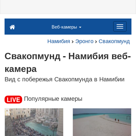
Веб-камеры
Намибия
Эронго
Свакопмунд
Свакопмунд - Намибия веб-
камера
Вид с побережья Свакопмунда в Намибии
Популярные камеры
LIVE