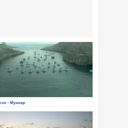
озо - Мунхар