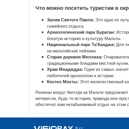
Что можно посетить туристам в ок
Залив Святого Павла:
Это одно из луч
семейного отдыха.
Археологический парк Буратан:
Истори
богатую историю и культуру Мальты.
Национальный парк Та'Канджа:
Для лю
на мальтийские пейзажи.
Старая деревня Меллиха:
Очарователь
традиционными блюдами местной кухни.
Храм Мнадждра:
Один из самых значит
любителей археологии и истории.
Костел Мосты:
Этот величественный ко
Регионы вокруг Xemxija на Мальте предлагаю
интересов, будь то история, природа или про
обеспечат вам незабываемый отдых на этом с
S.r.l.