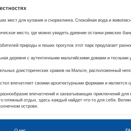
рестностях
ших мест для купания и сноркелинга. Спокойная вода и живопи
ческое место, где можно увидеть древние останки римских бан
бителей природы и пеших прогулок этот парк предлагает раз
ная деревня с аутентичными мальтийскими домами и тесными у
ельных доисторических храмов на Мальте, расположенный непо
стел впечатляет своими архитектурными формами и является о
т разнообразие впечатлений и захватывающих приключений для 
сто пляжный отдых, здесь каждый найдет что-то для себя. Вели
олнечном острове.
О нас
F