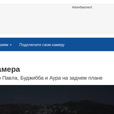
Advertisement
ориям
Подключите свою камеру
камера
го Павла, Буджибба и Аура на заднем плане