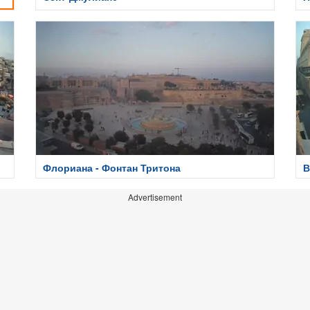
М
Флориана - Фонтан Тритона
В
Advertisement