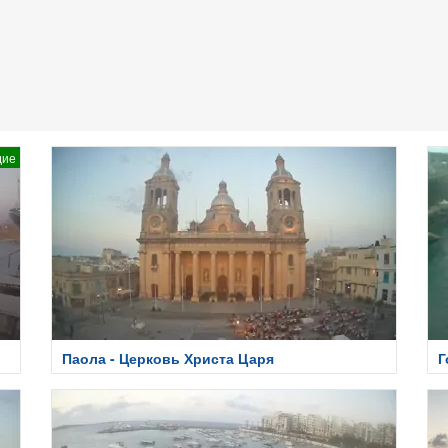
дие
Паола - Церковь Христа Царя
Г