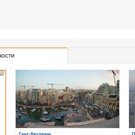
ЗОСТИ
Сент-Джулианс
П