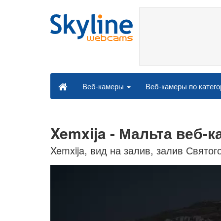
Веб-камеры по катег
Веб-камеры
Xemxija - Мальта веб-
Xemxija, вид на залив, залив Свято