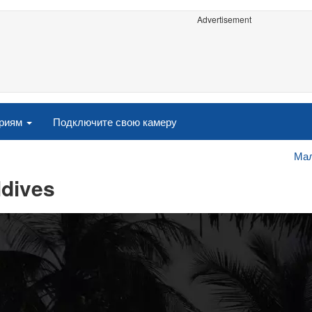
Advertisement
ориям
Подключите свою камеру
Ма
ldives