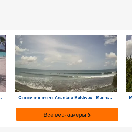
t
Серфинг в отеле Anantara Maldives - Marina
М
Island
M
Все веб-камеры