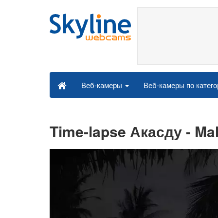
Веб-камеры по катег
Веб-камеры
Time-lapse Акасду - Ma