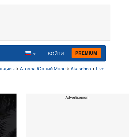
PREMIUM
ВОЙТИ
льдивы
Aтолла Южный Мале
Akasdhoo
Live
Advertisement