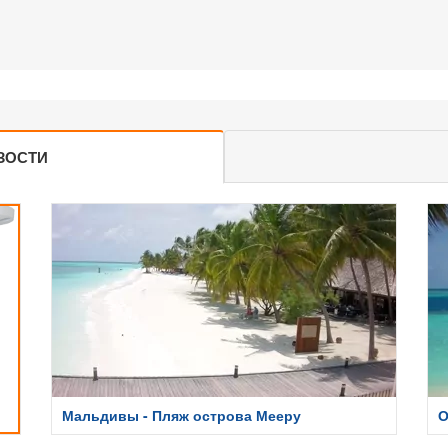
ЗОСТИ
Мальдивы - Пляж острова Мееру
О