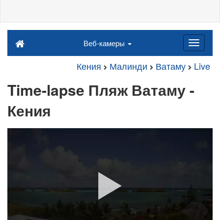
Веб-камеры
Кения
Малинди
Ватаму
Live
Time-lapse Пляж Ватаму -
Кения