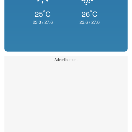
°
°
25
C
26
C
23.0
/
27.6
23.6
/
27.6
Advertisement