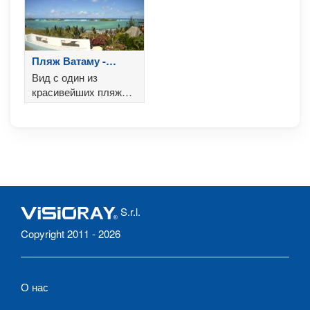
Пляж Ватаму -
Кения
Вид с один из
красивейших пляжей
Африки - пляж
Ватаму
S.r.l.
Copyright 2011 - 2026
О нас