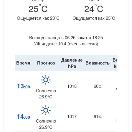
°
°
25
C
24
C
°
°
Ощущается как 23
C
Ощущается как 23
C
Восход солнца в 06:25 закат в 18:25
УФ-индекс: 10.4 (очень высоко)
Давление
Ветер
Время
Прогноз
Влажность
Д
hPa
km/h
27
13
1018
60
:00
%
SSE
Солнечно
26.9°C
27
14
1017
61
:00
%
SSE
Солнечно
26.9°C