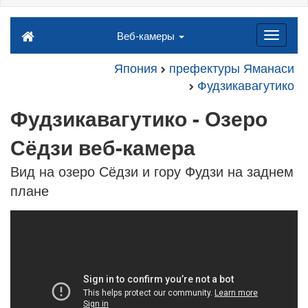
Веб-камеры
Япония
префектуры Яманаси
Фудзикавагутико
Фудзикавагутико - Озеро
Сёдзи веб-камера
Вид на озеро Сёдзи и гору Фудзи на заднем
плане