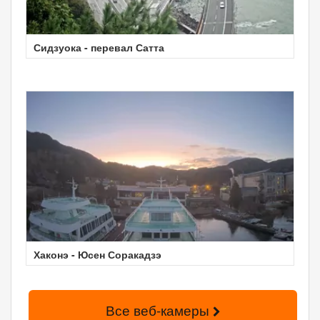
Сидзуока - перевал Сатта
Хаконэ - Юсен Соракадзэ
Все веб-камеры