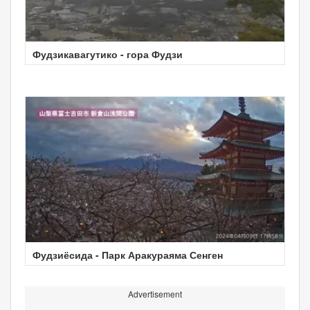
Фудзикавагутико - гора Фудзи
Фудзиёсида - Парк Аракураяма Сенген
Advertisement