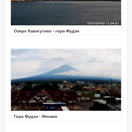
Озеро Кавагутико - гора Фудзи
Гора Фудзи - Япония