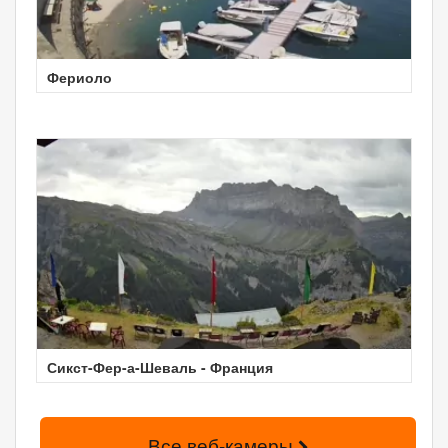
Фериоло
Сикст-Фер-а-Шеваль - Франция
Все веб-камеры