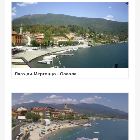
Лаго-ди-Мергоццо - Оссола