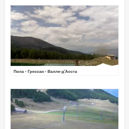
Пила - Грессан - Валле-д'Аоста