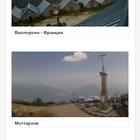
Валлорсин - Франция
Моттароне