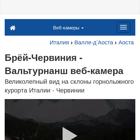
Веб-камеры
Италия
Валле-д’Аоста
Аоста
Брёй-Червиния -
Вальтурнанш веб-камера
Великолепный вид на склоны горнолыжного
курорта Италии - Червинии