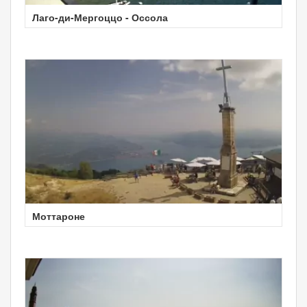
Лаго-ди-Мергоццо - Оссола
Моттароне