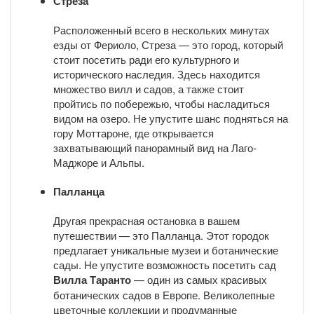
Стреза
Расположенный всего в нескольких минутах
езды от Фериоло, Стреза — это город, который
стоит посетить ради его культурного и
исторического наследия. Здесь находится
множество вилл и садов, а также стоит
пройтись по побережью, чтобы насладиться
видом на озеро. Не упустите шанс подняться на
гору Моттароне, где открывается
захватывающий панорамный вид на Лаго-
Маджоре и Альпы.
Палланца
Другая прекрасная остановка в вашем
путешествии — это Палланца. Этот городок
предлагает уникальные музеи и ботанические
сады. Не упустите возможность посетить сад
Вилла Таранто
— один из самых красивых
ботанических садов в Европе. Великолепные
цветочные коллекции и продуманные