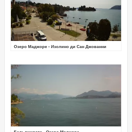
Озеро Маджоре - Изолино ди Сан Джованни
Бельджирате - Озеро Маджоре