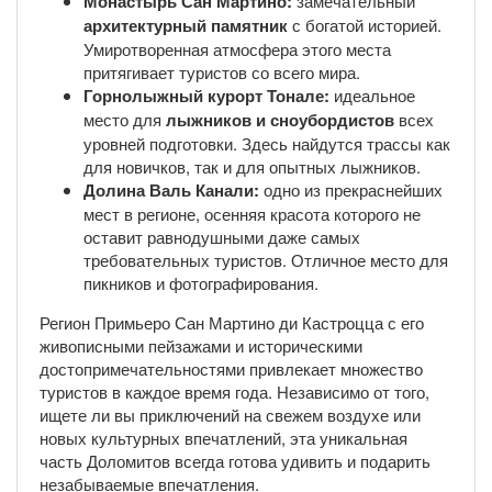
Монастырь Сан Мартино:
замечательный
архитектурный памятник
с богатой историей.
Умиротворенная атмосфера этого места
притягивает туристов со всего мира.
Горнолыжный курорт Тонале:
идеальное
место для
лыжников и сноубордистов
всех
уровней подготовки. Здесь найдутся трассы как
для новичков, так и для опытных лыжников.
Долина Валь Канали:
одно из прекраснейших
мест в регионе, осенняя красота которого не
оставит равнодушными даже самых
требовательных туристов. Отличное место для
пикников и фотографирования.
Регион Примьеро Сан Мартино ди Кастроцца с его
живописными пейзажами и историческими
достопримечательностями привлекает множество
туристов в каждое время года. Независимо от того,
ищете ли вы приключений на свежем воздухе или
новых культурных впечатлений, эта уникальная
часть Доломитов всегда готова удивить и подарить
незабываемые впечатления.