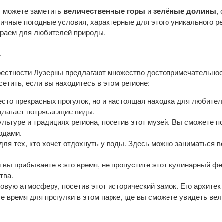
ы можете заметить
величественные горы
и
зелёные долины
,
ичные погодные условия, характерные для этого уникального ре
 раем для любителей природы.
х
рестности Лузерны предлагают множество достопримечательнос
сетить, если вы находитесь в этом регионе:
есто прекрасных прогулок, но и настоящая находка для любите
едлагает потрясающие виды.
льтуре и традициях региона, посетив этот музей. Вы сможете 
одами.
ля тех, кто хочет отдохнуть у воды. Здесь можно заниматься 
 вы прибываете в это время, не пропустите этот кулинарный ф
тва.
овую атмосферу, посетив этот исторический замок. Его архитек
 время для прогулки в этом парке, где вы сможете увидеть ве