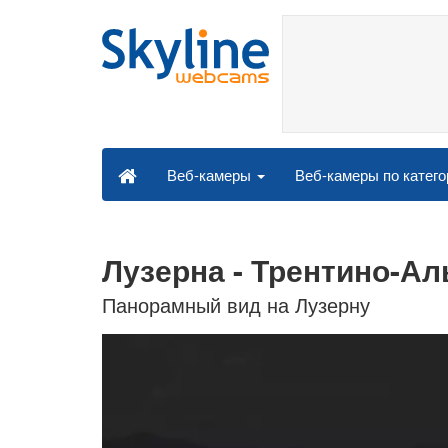
Веб-камеры по катег
Веб-камеры
Лузерна - Трентино-Ал
Панорамный вид на Лузерну