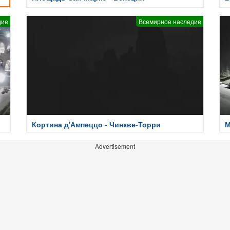
дие
Всемирное наследие
Кортина д'Ампеццо - Чинкве-Торри
М
Advertisement