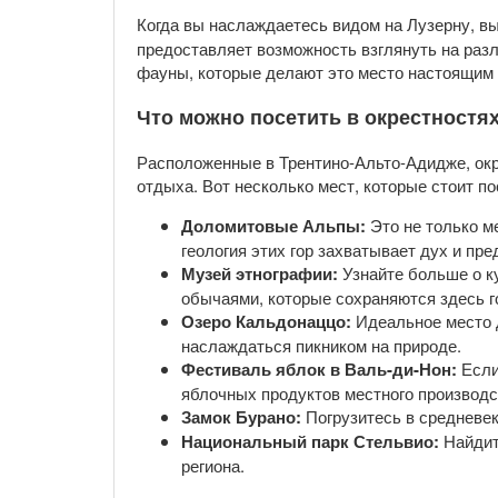
Когда вы наслаждаетесь видом на Лузерну, в
предоставляет возможность взглянуть на разл
фауны, которые делают это место настоящим
Что можно посетить в окрестностя
Расположенные в Трентино-Альто-Адидже, ок
отдыха. Вот несколько мест, которые стоит по
Доломитовые Альпы:
Это не только м
геология этих гор захватывает дух и пр
Музей этнографии:
Узнайте больше о ку
обычаями, которые сохраняются здесь г
Озеро Кальдонаццо:
Идеальное место д
наслаждаться пикником на природе.
Фестиваль яблок в Валь-ди-Нон:
Если
яблочных продуктов местного производс
Замок Бурано:
Погрузитесь в средневек
Национальный парк Стельвио:
Найдите
региона.