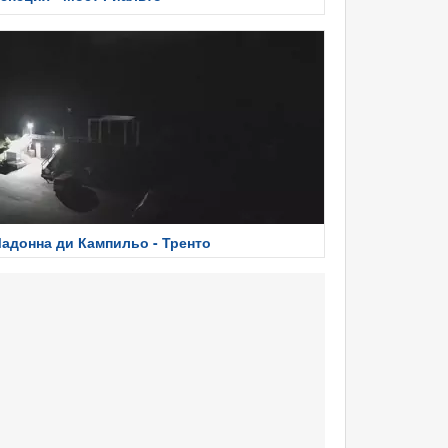
адонна ди Кампильо - Тренто