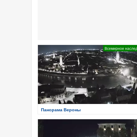
Всемирное насле
Панорама Вероны