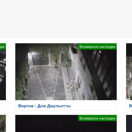
дие
Всемирное наследие
Верона - Дом Джульетты
В
Всемирное наследие