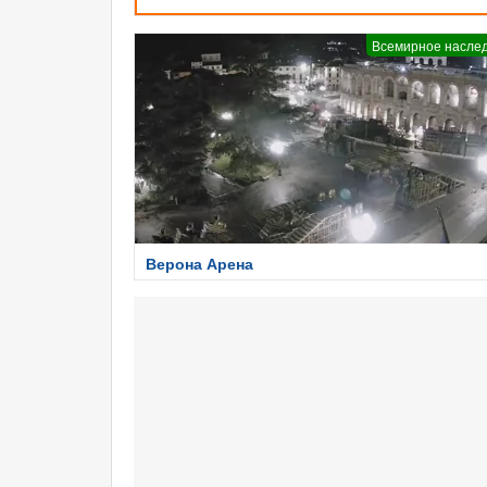
Всемирное насле
Верона Арена