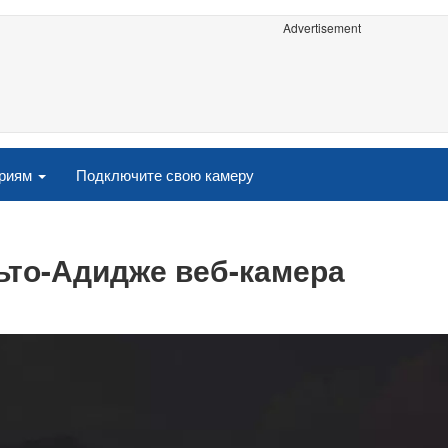
Advertisement
ориям
Подключите свою камеру
ьто-Адидже веб-камера