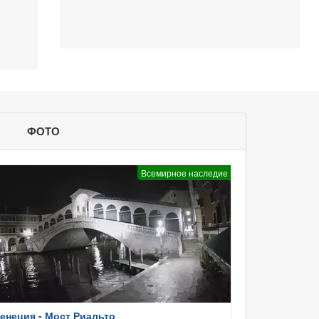
ФОТО
Всемирное наследие
енеция - Мост Риальто