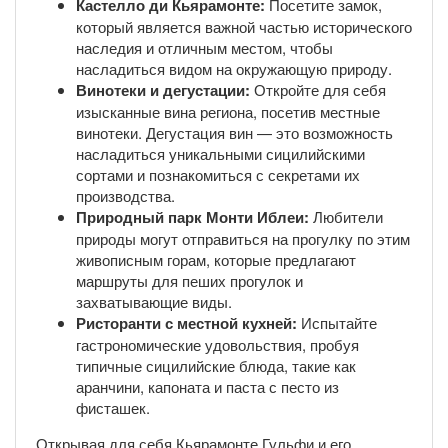
Кастелло ди Кьярамонте:
Посетите замок,
который является важной частью исторического
наследия и отличным местом, чтобы
насладиться видом на окружающую природу.
Винотеки и дегустации:
Откройте для себя
изысканные вина региона, посетив местные
винотеки. Дегустация вин — это возможность
насладиться уникальными сицилийскими
сортами и познакомиться с секретами их
производства.
Природный парк Монти Иблеи:
Любители
природы могут отправиться на прогулку по этим
живописным горам, которые предлагают
маршруты для пеших прогулок и
захватывающие виды.
Ристоранти с местной кухней:
Испытайте
гастрономические удовольствия, пробуя
типичные сицилийские блюда, такие как
аранчини, капоната и паста с песто из
фисташек.
Открывая для себя Кьярамонте Гульфи и его