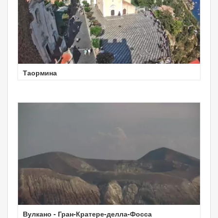
Таормина
Вулкано - Гран-Кратере-делла-Фосса