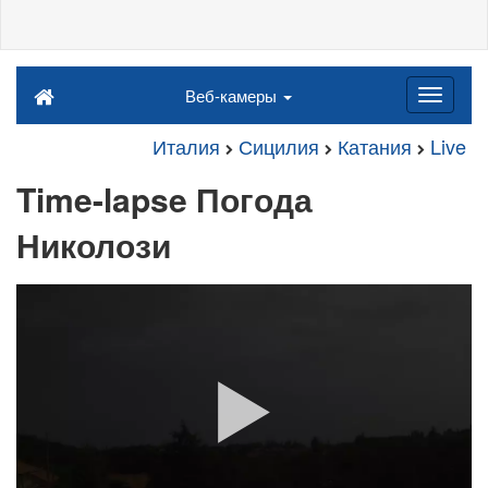
Веб-камеры
Италия
Сицилия
Катания
Live
Time-lapse Погода
Николози