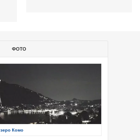
ФОТО
зеро Комо