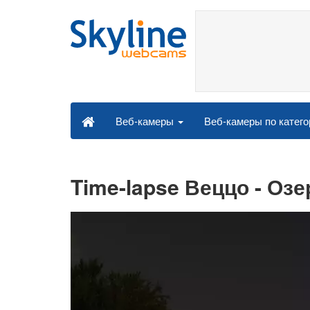
Веб-камеры по катег
Веб-камеры
Time-lapse Веццо - Оз