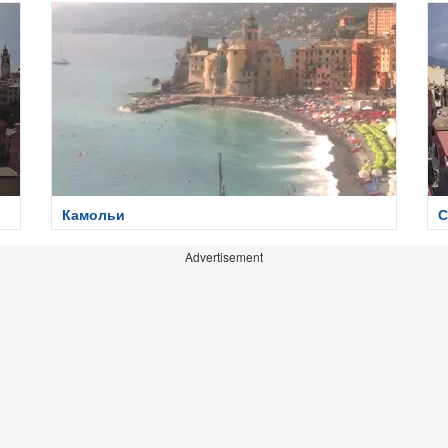
Камольи
С
Advertisement