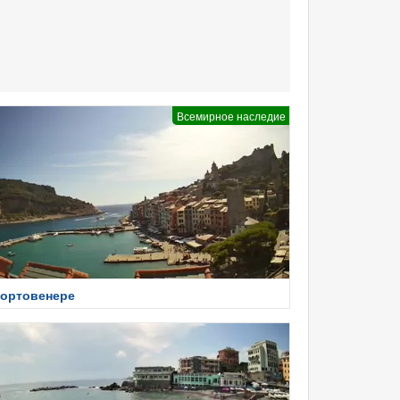
Всемирное наследие
ортовенере