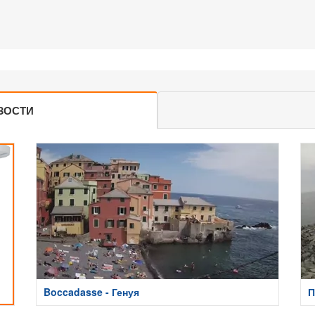
ЗОСТИ
Boccadasse - Генуя
П