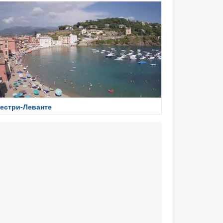
естри-Леванте