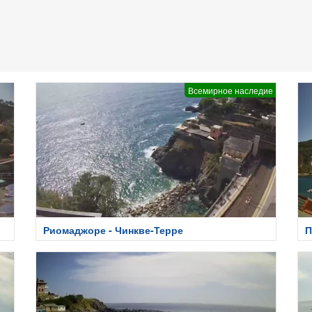
Всемирное наследие
Риомаджоре - Чинкве-Терре
П