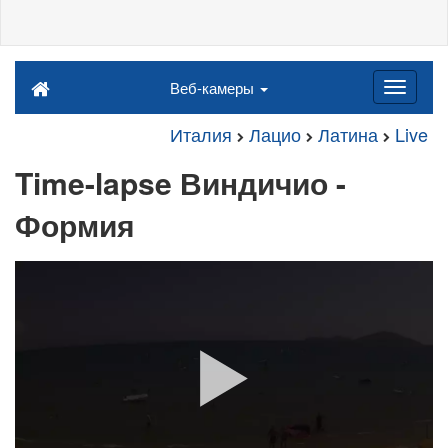
Веб-камеры
Италия
Лацио
Латина
Live
Time-lapse Виндичио -
Формия