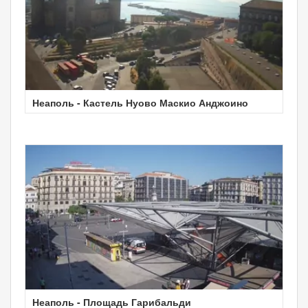
Неаполь - Кастель Нуово Маскио Анджоино
Неаполь - Площадь Гарибальди