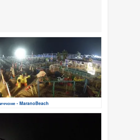
иччоне - MaranoBeach