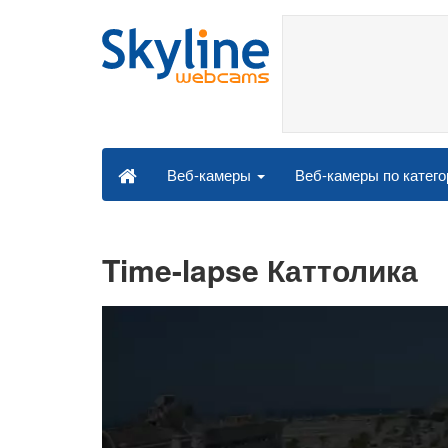
Веб-камеры по катег
Веб-камеры
Time-lapse Каттолика