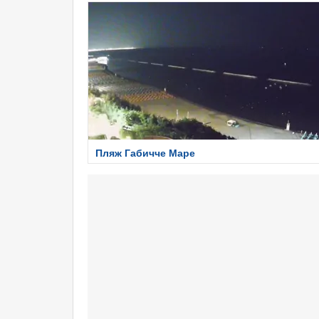
Пляж Габичче Маре