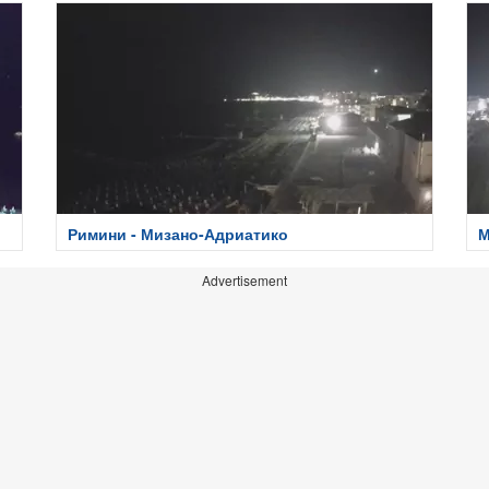
Римини - Мизано-Адриатико
М
Advertisement