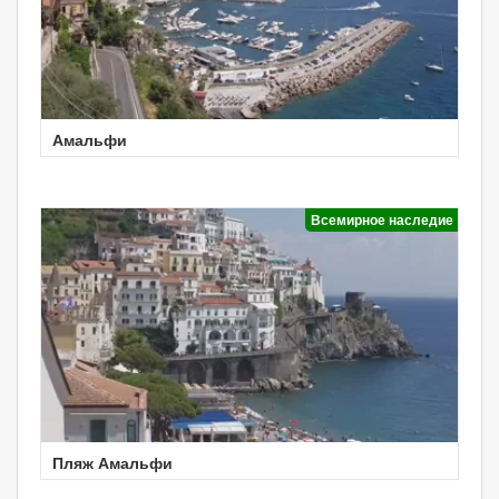
Амальфи
Всемирное наследие
Пляж Амальфи