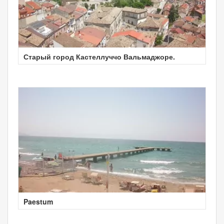
Старый город Кастеллуччо Вальмаджоре.
Paestum