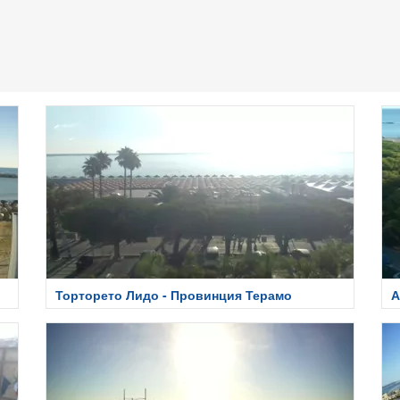
Торторето Лидо - Провинция Терамо
А