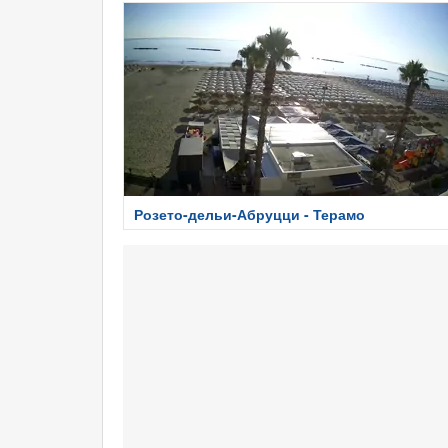
Розето-дельи-Абруцци - Терамо