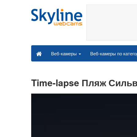
Веб-камеры по катег
Веб-камеры
Time-lapse Пляж Силь