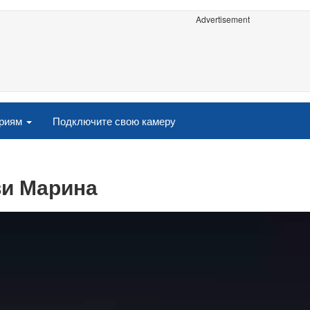
Advertisement
ориям
Подключите свою камеру
ви Марина