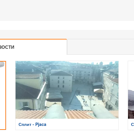
ЗОСТИ
Сплит - Pjaca
С