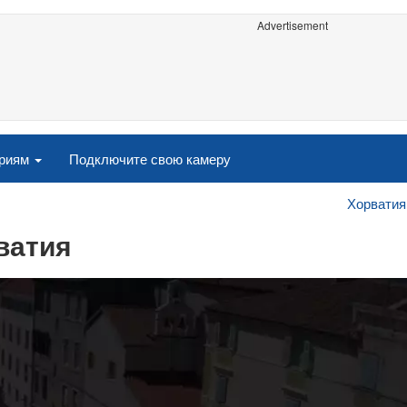
Advertisement
ориям
Подключите свою камеру
Хорватия
рватия