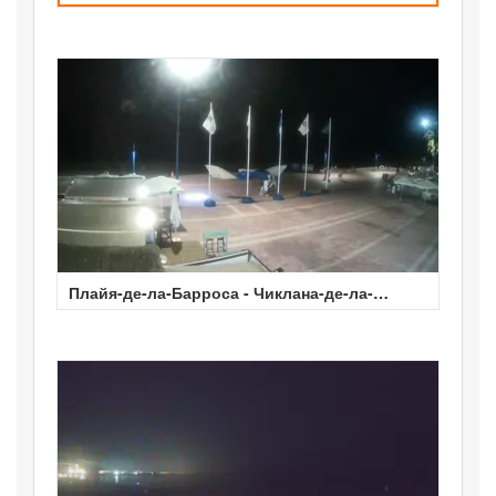
Плайя-де-ла-Барроса - Чиклана-де-ла-
Фронтера