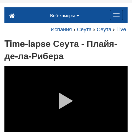
Веб-камеры
Испания
Сеута
Сеута
Live
Time-lapse Сеута - Плайя-
де-ла-Рибера