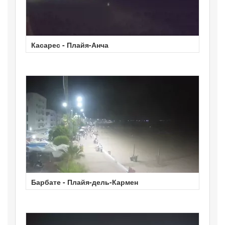
Касарес - Плайя-Анча
Барбате - Плайя-дель-Кармен