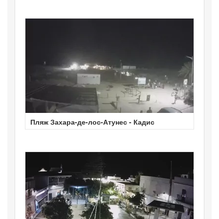
Пляж Захара-де-лос-Атунес - Кадис