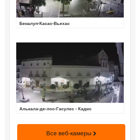
Беналуп-Касас-Вьехас
Алькала-де-лос-Гасулес - Кадис
Все веб-камеры