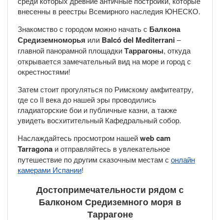
среди которых древние античные постройки, которые
внесенны в реестры Всемирного наследия ЮНЕСКО.
Знакомство с городом можно начать с
Балкона
Средиземноморья
или
Balcó del Mediterrani
–
главной панорамной площадки
Таррагоны
, откуда
открывается замечательный вид на море и город с
окрестностями!
Затем стоит прогуляться по Римскому амфитеатру,
где со II века до нашей эры проводились
гладиаторские бои и публичные казни, а также
увидеть восхитительный Кафедральный собор.
Наслаждайтесь просмотром нашей
web cam
Tarragona
и отправляйтесь в увлекательное
путешествие по другим сказочным местам с
онлайн
камерами Испании
!
Достопримечательности рядом с
Балконом Средиземного моря в
Таррагоне