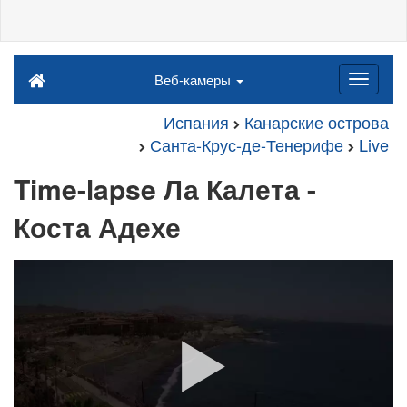
Веб-камеры
Испания
Канарские острова
Санта-Крус-де-Тенерифе
Live
Time-lapse Ла Калета -
Коста Адехе