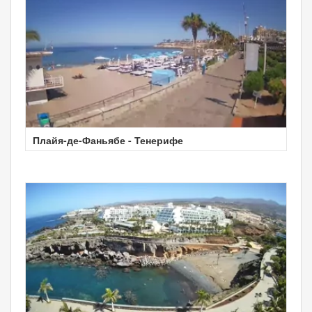
Плайя-де-Фаньябе - Тенерифе