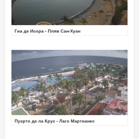
Гиа де Исора - Пляж Сан-Хуан
Пуэрто де ла Крус - Лаго Мартианес