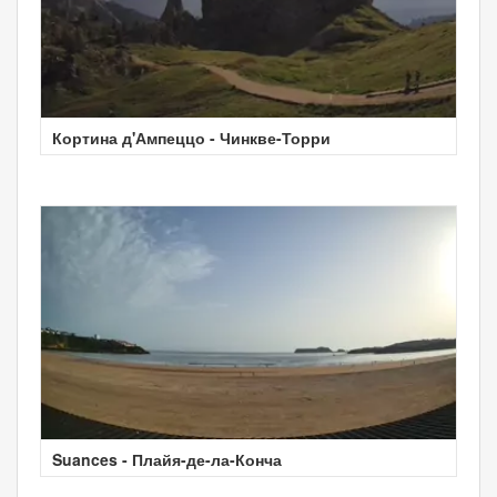
Кортина д'Ампеццо - Чинкве-Торри
Suances - Плайя-де-ла-Конча