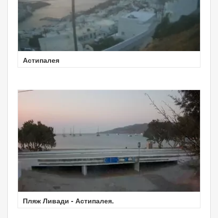
Астипалея
Пляж Ливади - Астипалея.