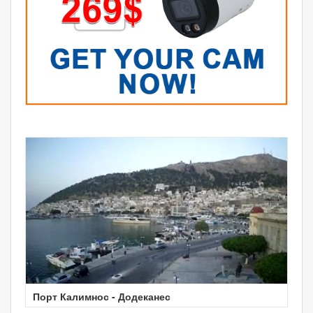
Порт Калимнос - Додеканес