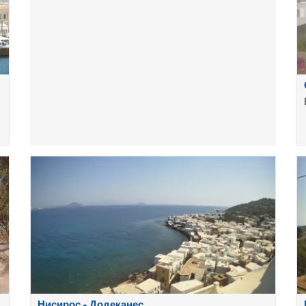
Нисирос - Додеканес