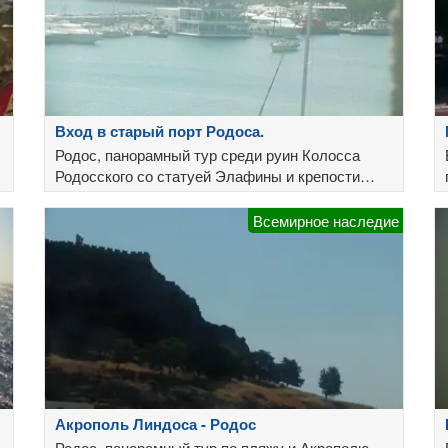
Вход в старый порт Родоса.
Родос, панорамный тур среди руин Колосса
Родосского со статуей Элафины и крепости
Агиос Николаос
Всемирное наследие
Акрополь Линдоса - Родос
Родос, панорамный тур по пляжу и Акрополю