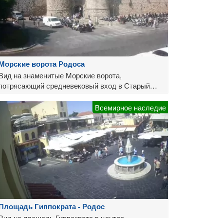
Морские ворота Родоса
Вид на знаменитые Морские ворота,
потрясающий средневековый вход в Старый
город Родоса
Всемирное наследие
Площадь Гиппократа - Родос
Вид на площадь Гиппократа в центре