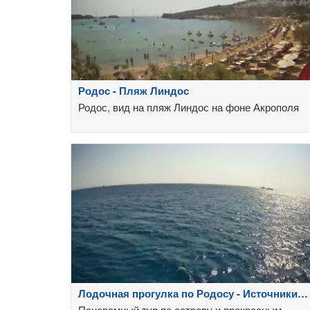
Родос - Пляж Линдос
Родос, вид на пляж Линдос на фоне Акрополя
Лодочная прогулка по Родосу - Источники
Калитеи
Панорамный тур по острову и прекрасным