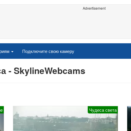
Advertisement
ориям
Подключите свою камеру
а - SkylineWebcams
ие
Чудеса света