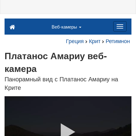
Веб-камеры
Греция
Крит
Ретимнон
Платанос Амариу веб-
камера
Панорамный вид с Платанос Амариу на
Крите