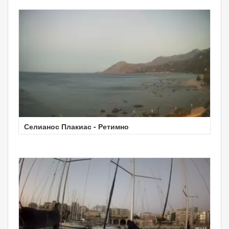
Селианос Плакиас - Ретимно