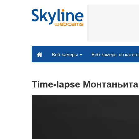
Веб-камеры по катег
Веб-камеры
Time-lapse Монтаньита