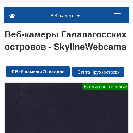
Веб-камеры
Веб-камеры Галапагосских
островов - SkylineWebcams
Веб-камеры Эквадора
Санта-Круз (остров)
Всемирное наследие