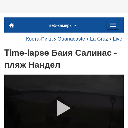
Веб-камеры
Коста-Рика
Guanacaste
La Cruz
Live
Time-lapse Баия Салинас -
пляж Нандел