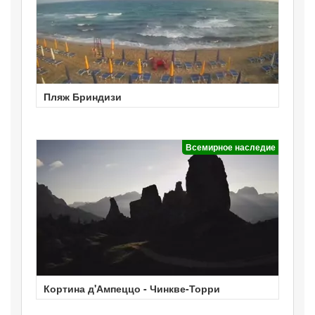
Пляж Бриндизи
Всемирное наследие
Кортина д'Ампеццо - Чинкве-Торри