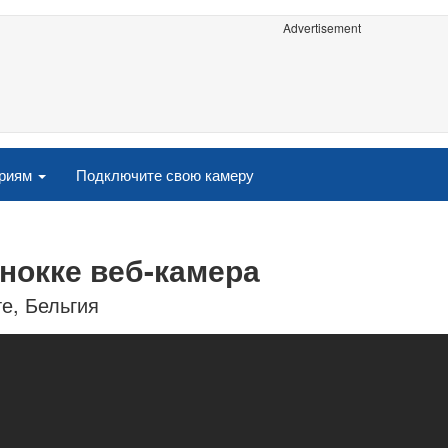
Advertisement
ориям
Подключите свою камеру
Кнокке веб-камера
е, Бельгия