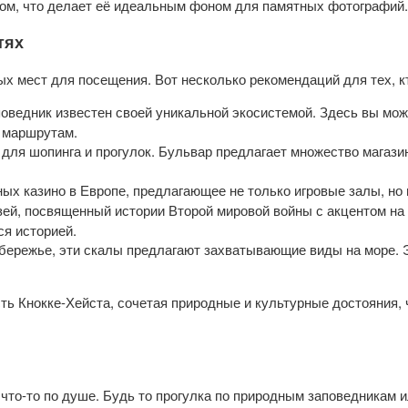
ом, что делает её идеальным фоном для памятных фотографий.
тях
х мест для посещения. Вот несколько рекомендаций для тех, к
аповедник известен своей уникальной экосистемой. Здесь вы мо
 маршрутам.
 для шопинга и прогулок. Бульвар предлагает множество магазин
ных казино в Европе, предлагающее не только игровые залы, но
зей, посвященный истории Второй мировой войны с акцентом на
ся историей.
обережье, эти скалы предлагают захватывающие виды на море.
ть Кнокке-Хейста, сочетая природные и культурные достояния,
что-то по душе. Будь то прогулка по природным заповедникам ил