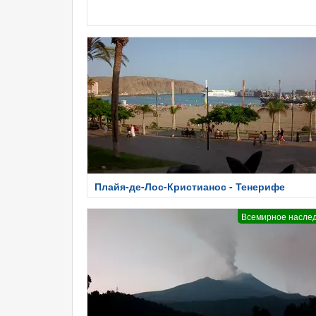
Плайя-де-Лос-Кристианос - Тенерифе
Всемирное насле