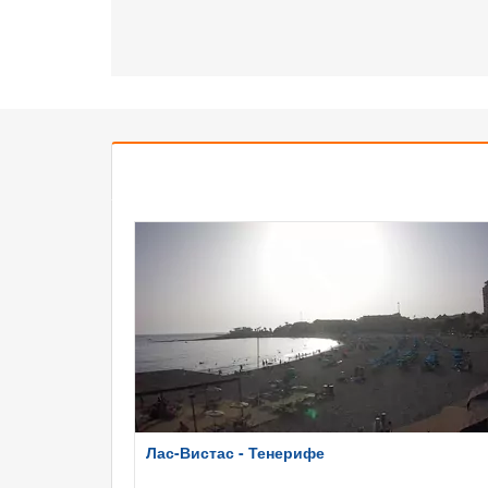
Лас-Вистас - Тенерифе