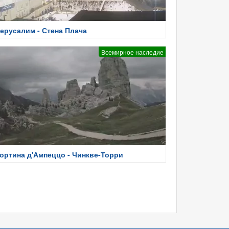
ерусалим - Стена Плача
Всемирное наследие
ортина д'Ампеццо - Чинкве-Торри