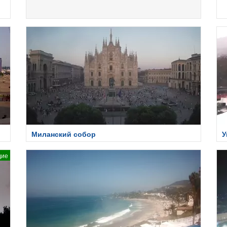
Миланский собор
У
дие