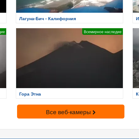
Лагуна-Бич - Калифорния
И
дие
Всемирное наследие
Гора Этна
К
Все веб-камеры