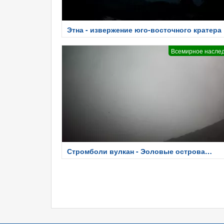
Этна - извержение юго-восточного кратера
Всемирное насле
Стромболи вулкан - Эоловые острова
Сицилия -