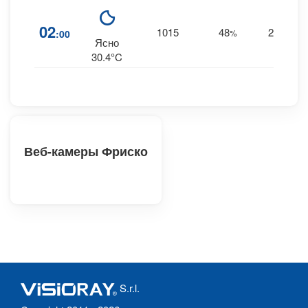
02
1015
48
23
:00
%
S
Ясно
30.4°C
Веб-камеры Фриско
S.r.l.