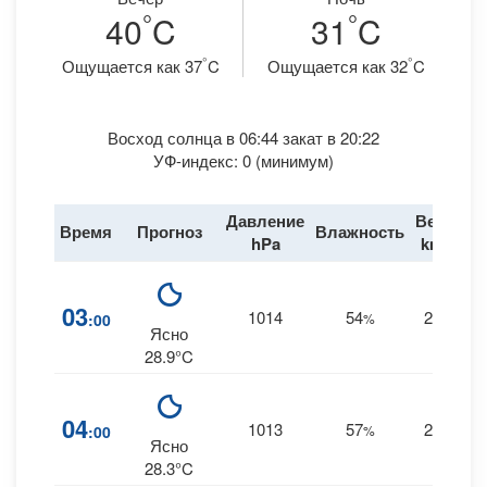
°
°
40
C
31
C
°
°
Ощущается как 37
C
Ощущается как 32
C
Восход солнца в 06:44 закат в 20:22
УФ-индекс: 0 (минимум)
Давление
Ветер
Время
Прогноз
Влажность
Д
hPa
km/h
03
1014
54
20
:00
%
S
Ясно
28.9°C
04
1013
57
20
:00
%
S
Ясно
28.3°C