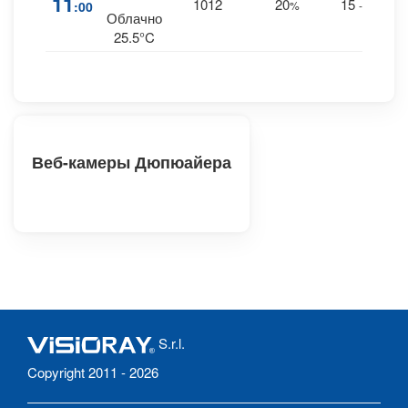
11
1012
20
15
:00
%
--
0 m
Облачно
25.5°C
Веб-камеры Дюпюайера
S.r.l.
Copyright 2011 - 2026