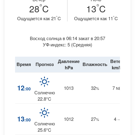
°
°
28
C
13
C
°
°
Ощущается как 21
C
Ощущается как 11
C
Восход солнца в 06:14 закат в 20:57
УФ-индекс: 5 (Средняя)
Давление
Ветер
Время
Прогноз
Влажность
До
hPa
km/h
1
12
1013
32
7
:00
%
NE
0 m
Солнечно
22.8°C
0
13
1012
27
4
:00
%
--
0 m
Солнечно
25.6°C