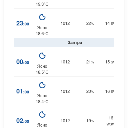
19.3°C
0
23
1012
22
14
:00
%
SW
0 m
Ясно
18.6°C
Завтра
0
00
1012
21
15
:00
%
SW
0 m
Ясно
18.5°C
0
01
1012
20
16
:00
%
SW
0 m
Ясно
18.4°C
16
0
02
1012
19
:00
%
WSW
0 m
Ясно