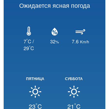
Ожидается ясная погода
°
7
C /
32
7.6
%
Km/h
°
29
C
ПЯТНИЦА
СУББОТА
°
°
23
C
21
C