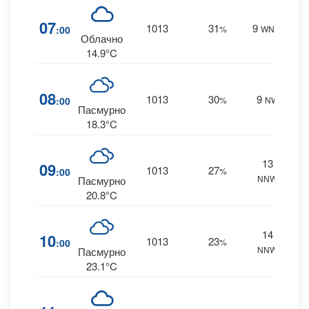
7
07
1013
31
9
:00
%
WNW
0 m
Облачно
14.9°C
9
08
1013
30
9
:00
%
NW
0 m
Пасмурно
18.3°C
13
9
09
1013
27
:00
%
NNW
0 m
Пасмурно
20.8°C
14
9
10
1013
23
:00
%
NNW
0 m
Пасмурно
23.1°C
5