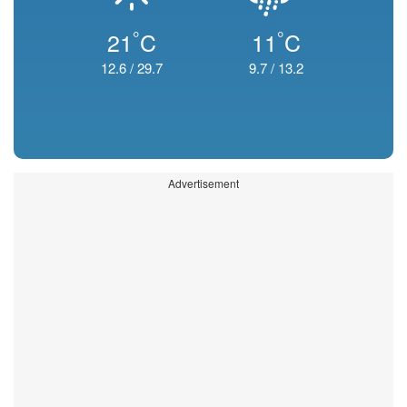
°
°
21
C
11
C
12.6
/
29.7
9.7
/
13.2
Advertisement