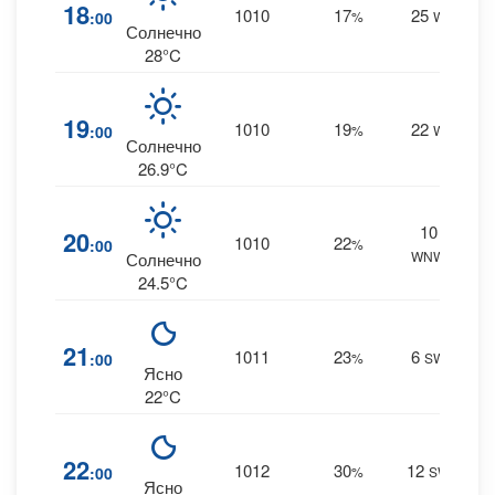
0
18
1010
17
25
:00
%
W
0 m
Солнечно
28°C
0
19
1010
19
22
:00
%
W
0 m
Солнечно
26.9°C
10
0
20
1010
22
:00
%
WNW
0 m
Солнечно
24.5°C
0
21
1011
23
6
:00
%
SW
0 m
Ясно
22°C
1
22
1012
30
12
:00
%
SW
0 m
Ясно