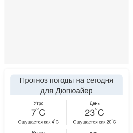
Прогноз погоды на сегодня
для Дюпюайер
Утро
День
°
°
7
C
23
C
°
°
Ощущается как 4
C
Ощущается как 20
C
Вечер
Ночь