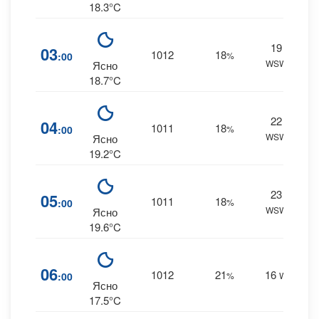
18.3°C
19
0
03
1012
18
:00
%
WSW
0 m
Ясно
18.7°C
22
0
04
1011
18
:00
%
WSW
0 m
Ясно
19.2°C
23
0
05
1011
18
:00
%
WSW
0 m
Ясно
19.6°C
1
06
1012
21
16
:00
%
W
0 m
Ясно
17.5°C