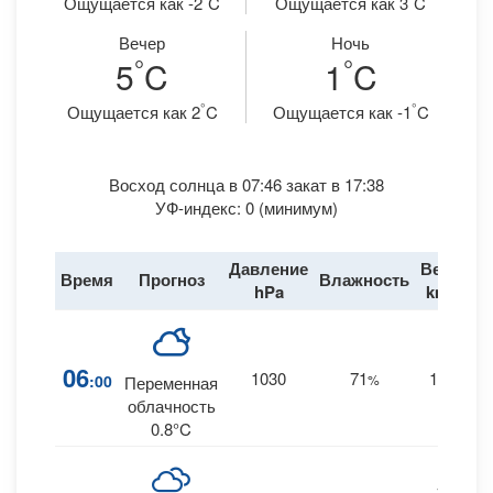
Ощущается как -2
C
Ощущается как 3
C
Вечер
Ночь
°
°
5
C
1
C
°
°
Ощущается как 2
C
Ощущается как -1
C
Восход солнца в 07:46 закат в 17:38
УФ-индекс: 0 (минимум)
Давление
Ветер
Время
Прогноз
Влажность
Д
hPa
km/h
06
1030
71
10
:00
%
--
Переменная
облачность
0.8°C
11