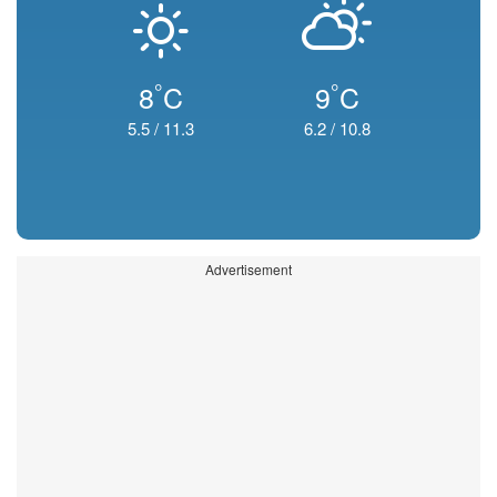
°
°
8
C
9
C
5.5
/
11.3
6.2
/
10.8
Advertisement