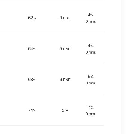
4
%
62
3
%
ESE
0 mm.
4
%
64
5
%
ENE
0 mm.
5
%
68
6
%
ENE
0 mm.
7
%
74
5
%
E
0 mm.