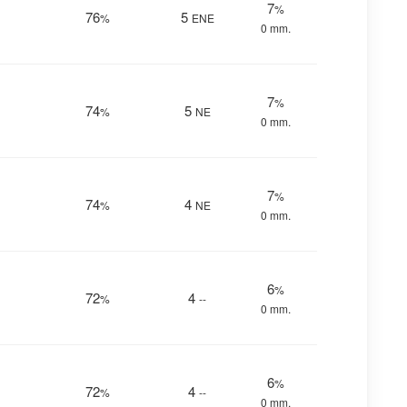
7
%
76
5
%
ENE
0 mm.
7
%
74
5
%
NE
0 mm.
7
%
74
4
%
NE
0 mm.
6
%
72
4
%
--
0 mm.
6
%
72
4
%
--
0 mm.