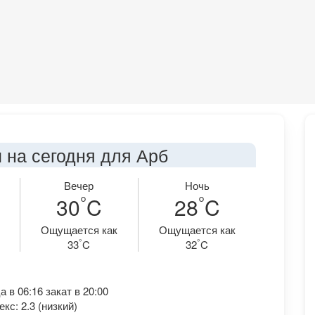
 на сегодня для Арб
Вечер
Ночь
°
°
30
C
28
C
Ощущается как
Ощущается как
°
°
33
C
32
C
 в 06:16 закат в 20:00
кс: 2.3 (низкий)