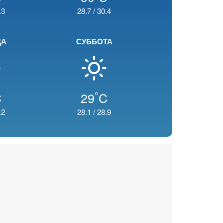
.3
28.7
/
30.4
ЦА
СУББОТА
°
C
29
C
.2
28.1
/
28.9