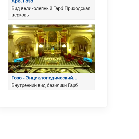
Арб, Гозо
Вид великолепный Гарб Приходская
церковь
Гозо - Энциклопедический
Базилика Богоматери Посещ
Внутренний вид базилики Гарб