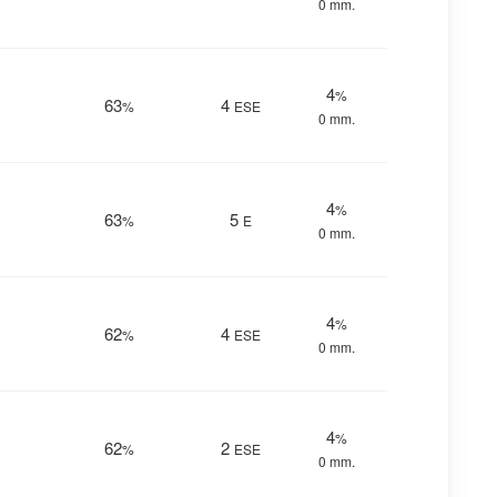
0 mm.
4
%
63
4
%
ESE
0 mm.
4
%
63
5
%
E
0 mm.
4
%
62
4
%
ESE
0 mm.
4
%
62
2
%
ESE
0 mm.