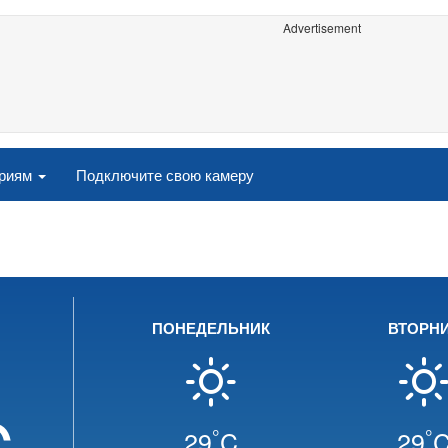
Advertisement
ориям
Подключите свою камеру
ПОНЕДЕЛЬНИК
ВТОРН
C
°
°
29
C
29