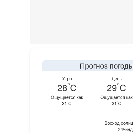
Прогноз погоды
Утро
День
°
°
28
C
29
C
Ощущается как
Ощущается как
°
°
31
C
31
C
Восход солнца
УФ-инде