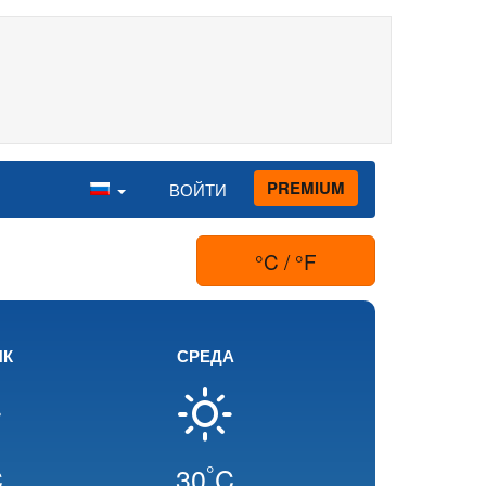
PREMIUM
ВОЙТИ
°C / °F
ИК
СРЕДА
°
C
30
C