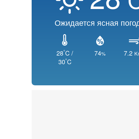
Ожидается ясная пого
°
28
C /
74
7.2
%
K
°
30
C