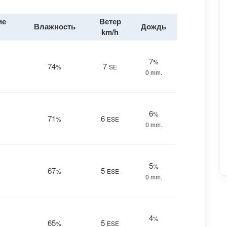
ие
Ветер
Влажность
Дождь
km/h
7
%
74
7
%
SE
0 mm.
6
%
71
6
%
ESE
0 mm.
5
%
67
5
%
ESE
0 mm.
4
%
65
5
%
ESE