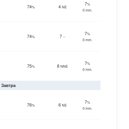
7
%
74
4
%
NE
0 mm.
7
%
74
7
%
--
0 mm.
7
%
75
8
%
NNE
0 mm.
Завтра
7
%
76
6
%
NE
0 mm.