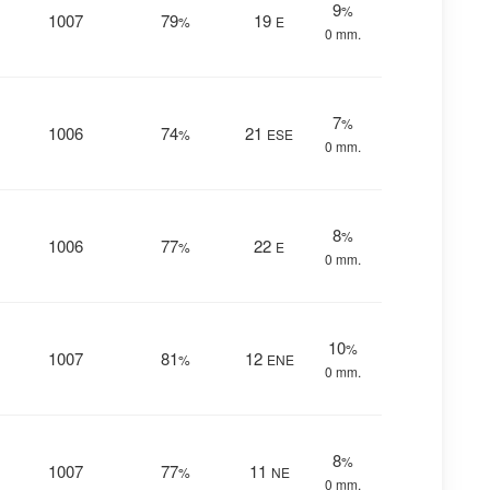
9
%
1007
79
19
%
E
0 mm.
7
%
1006
74
21
%
ESE
0 mm.
8
%
1006
77
22
%
E
0 mm.
10
%
1007
81
12
%
ENE
0 mm.
8
%
1007
77
11
%
NE
0 mm.