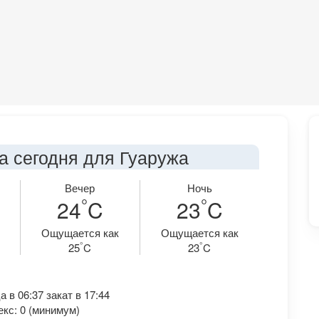
а сегодня для Гуаружа
Вечер
Ночь
°
°
24
C
23
C
Ощущается как
Ощущается как
°
°
25
C
23
C
 в 06:37 закат в 17:44
кс: 0 (минимум)