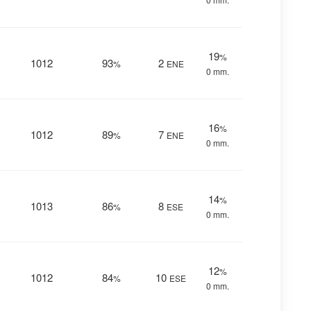
19
%
1012
93
2
%
ENE
0 mm.
16
%
1012
89
7
%
ENE
0 mm.
14
%
1013
86
8
%
ESE
0 mm.
12
%
1012
84
10
%
ESE
0 mm.