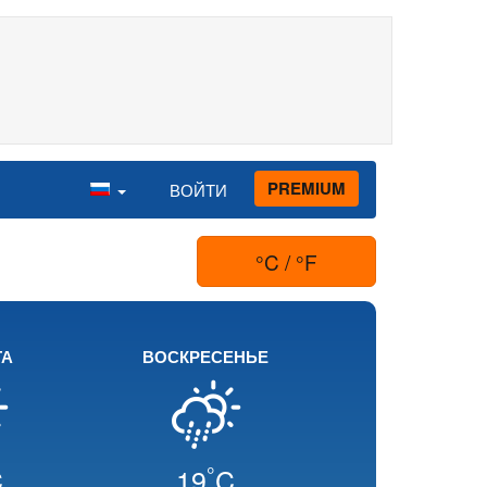
PREMIUM
ВОЙТИ
°C / °F
ТА
ВОСКРЕСЕНЬЕ
°
C
19
C