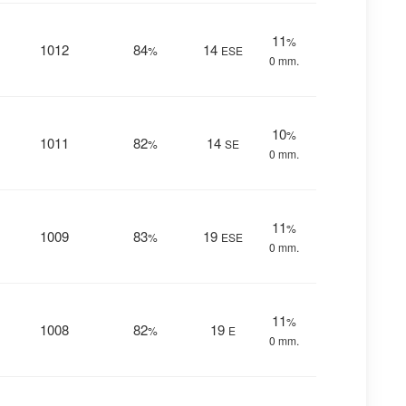
11
%
1012
84
14
%
ESE
0 mm.
10
%
1011
82
14
%
SE
0 mm.
11
%
1009
83
19
%
ESE
0 mm.
11
%
1008
82
19
%
E
0 mm.