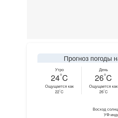
Прогноз погоды н
Утро
День
°
°
24
C
26
C
Ощущается как
Ощущается как
°
°
22
C
26
C
Восход солнца
УФ-инде