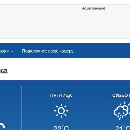
Advertisement
ориям
Подключите свою камеру
жа
ПЯТНИЦА
СУББО
C
°
°
22
C
21