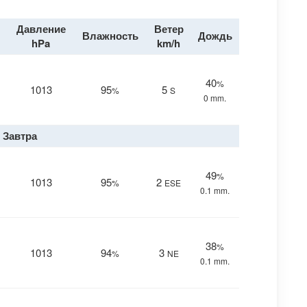
Давление
Ветер
Влажность
Дождь
hPa
km/h
40
%
1013
95
5
%
S
0 mm.
Завтра
49
%
1013
95
2
%
ESE
0.1 mm.
38
%
1013
94
3
%
NE
0.1 mm.