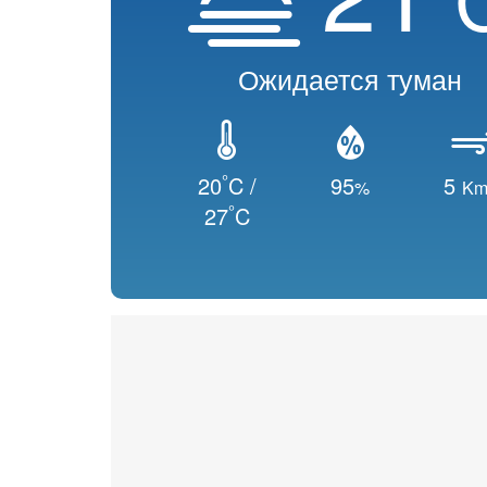
Ожидается туман
°
20
C /
95
5
%
Km
°
27
C