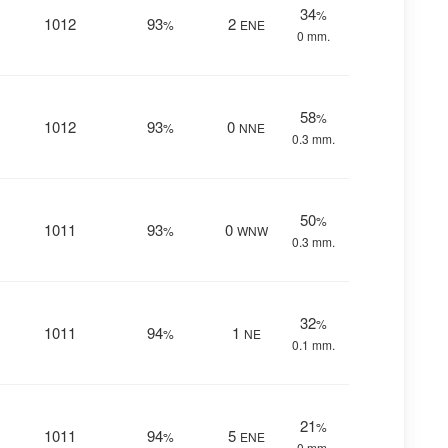
34
%
1012
93
2
%
ENE
0 mm.
58
%
1012
93
0
%
NNE
0.3 mm.
50
%
1011
93
0
%
WNW
0.3 mm.
32
%
1011
94
1
%
NE
0.1 mm.
21
%
1011
94
5
%
ENE
0 mm.